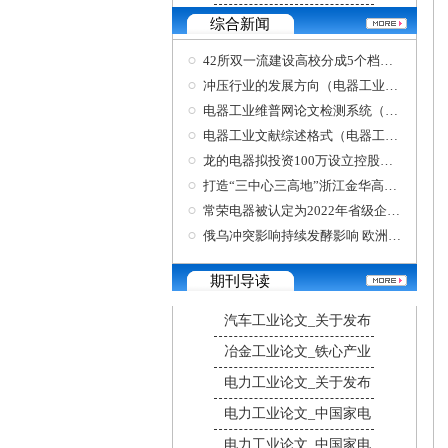
综合新闻
42所双一流建设高校分成5个档次（电器工业论文
冲压行业的发展方向（电器工业写论文怎么写）
电器工业维普网论文检测系统（可以发物理论文
电器工业文献综述格式（电器工业文献综述格式
龙的电器拟投资100万设立控股子公司中山市世唯
打造“三中心三高地”浙江金华高水平建设内陆
常荣电器被认定为2022年省级企业技术中心
俄乌冲突影响持续发酵影响 欧洲采暖电器需求量
期刊导读
汽车工业论文_关于发布
冶金工业论文_铁心产业
电力工业论文_关于发布
电力工业论文_中国家电
电力工业论文_中国家电